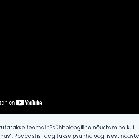
arutatakse teemal “Psühholoogiline nõustamine kui
nus”. Podcastis räägitakse psühholoogilisest nõust