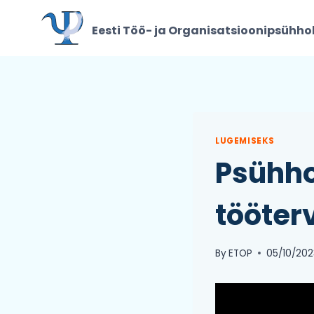
Skip
to
Eesti Töö- ja Organisatsioonipsühhol
content
LUGEMISEKS
Psühho
tööter
By
ETOP
05/10/202