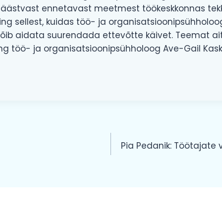
 säästvast ennetavast meetmest töökeskkonnas tek
g sellest, kuidas töö- ja organisatsioonipsühholoo
võib aidata suurendada ettevõtte käivet. Teemat a
ing töö- ja organisatsioonipsühholoog Ave-Gail Kask
ine
Pia Pedanik: Töötajate 