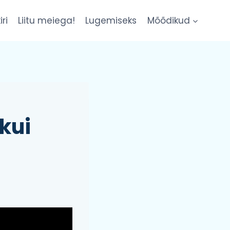
iri
Liitu meiega!
Lugemiseks
Mõõdikud
kui