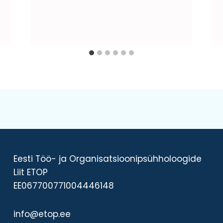
Eesti Töö- ja Organisatsioonipsühholoogide
Liit ETOP
EE067700771004446148
info@etop.ee