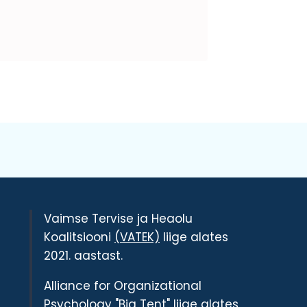
Vaimse Tervise ja Heaolu
Koalitsiooni
(VATEK)
liige alates
2021. aastast.
Alliance for Organizational
Psychology
"Big Tent"
liige alates