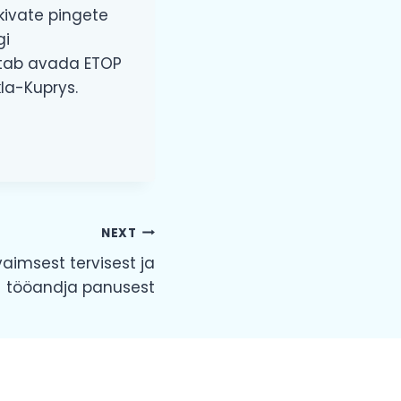
kivate pingete
gi
itab avada ETOP
la-Kuprys.
NEXT
vaimsest tervisest ja
tööandja panusest