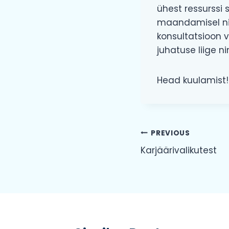
ühest ressurssi
maandamisel nin
konsultatsioon 
juhatuse liige n
Head kuulamist!
Navigeerim
PREVIOUS
Karjäärivalikutest