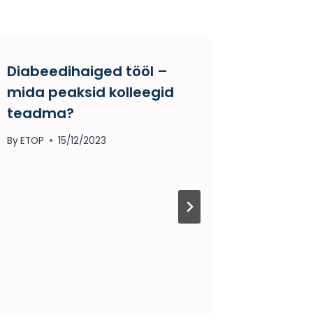
Diabeedihaiged tööl –
Juhtimi
mida peaksid kolleegid
läbipõ
teadma?
kulusi
töövõi
By
ETOP
15/12/2023
By
ETOP